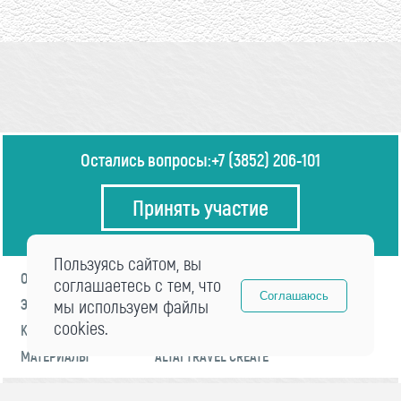
Остались вопросы:
+7 (3852) 206-101
Принять участие
Пользуясь сайтом, вы
О ФОРУМЕ
ПРОГРАММА
соглашаетесь с тем, что
Соглашаюсь
ЭКСПЕРТЫ
мы используем файлы
НОВОСТИ
cookies.
КОНТАКТЫ
РЕГИСТРАЦИЯ
МАТЕРИАЛЫ
ALTAI TRAVEL CREATE
© 2021 «visitaltai» Все права защищены.