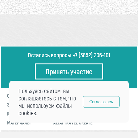
Остались вопросы:
+7 (3852) 206-101
Принять участие
Пользуясь сайтом, вы
О ФОРУМЕ
ПРОГРАММА
соглашаетесь с тем, что
Соглашаюсь
ЭКСПЕРТЫ
мы используем файлы
НОВОСТИ
cookies.
КОНТАКТЫ
РЕГИСТРАЦИЯ
МАТЕРИАЛЫ
ALTAI TRAVEL CREATE
© 2021 «visitaltai» Все права защищены.