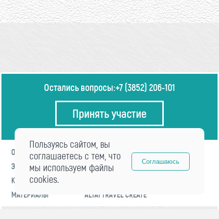
Остались вопросы:
+7 (3852) 206-101
Принять участие
Пользуясь сайтом, вы
О ФОРУМЕ
ПРОГРАММА
соглашаетесь с тем, что
Соглашаюсь
ЭКСПЕРТЫ
мы используем файлы
НОВОСТИ
cookies.
КОНТАКТЫ
РЕГИСТРАЦИЯ
МАТЕРИАЛЫ
ALTAI TRAVEL CREATE
© 2021 «visitaltai» Все права защищены.