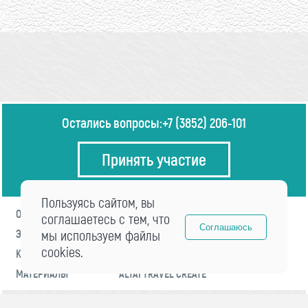
Остались вопросы:
+7 (3852) 206-101
Принять участие
Пользуясь сайтом, вы
О ФОРУМЕ
ПРОГРАММА
соглашаетесь с тем, что
Соглашаюсь
ЭКСПЕРТЫ
мы используем файлы
НОВОСТИ
cookies.
КОНТАКТЫ
РЕГИСТРАЦИЯ
МАТЕРИАЛЫ
ALTAI TRAVEL CREATE
© 2021 «visitaltai» Все права защищены.