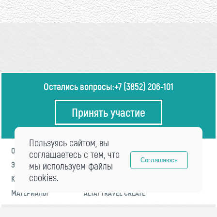
Остались вопросы:
+7 (3852) 206-101
Принять участие
Пользуясь сайтом, вы
О ФОРУМЕ
ПРОГРАММА
соглашаетесь с тем, что
Соглашаюсь
ЭКСПЕРТЫ
мы используем файлы
НОВОСТИ
cookies.
КОНТАКТЫ
РЕГИСТРАЦИЯ
МАТЕРИАЛЫ
ALTAI TRAVEL CREATE
© 2021 «visitaltai» Все права защищены.