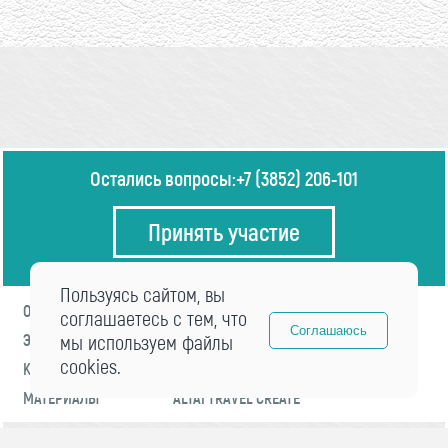
Остались вопросы:
+7 (3852) 206-101
Принять участие
Пользуясь сайтом, вы
О ФОРУМЕ
ПРОГРАММА
соглашаетесь с тем, что
Соглашаюсь
ЭКСПЕРТЫ
мы используем файлы
НОВОСТИ
cookies.
КОНТАКТЫ
РЕГИСТРАЦИЯ
МАТЕРИАЛЫ
ALTAI TRAVEL CREATE
© 2021 «visitaltai» Все права защищены.