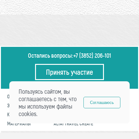
Остались вопросы:
+7 (3852) 206-101
Принять участие
Пользуясь сайтом, вы
О ФОРУМЕ
ПРОГРАММА
соглашаетесь с тем, что
Соглашаюсь
ЭКСПЕРТЫ
мы используем файлы
НОВОСТИ
cookies.
КОНТАКТЫ
РЕГИСТРАЦИЯ
МАТЕРИАЛЫ
ALTAI TRAVEL CREATE
© 2021 «visitaltai» Все права защищены.