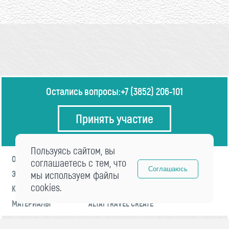
Остались вопросы:
+7 (3852) 206-101
Принять участие
Пользуясь сайтом, вы
О ФОРУМЕ
ПРОГРАММА
соглашаетесь с тем, что
Соглашаюсь
ЭКСПЕРТЫ
мы используем файлы
НОВОСТИ
cookies.
КОНТАКТЫ
РЕГИСТРАЦИЯ
МАТЕРИАЛЫ
ALTAI TRAVEL CREATE
© 2021 «visitaltai» Все права защищены.