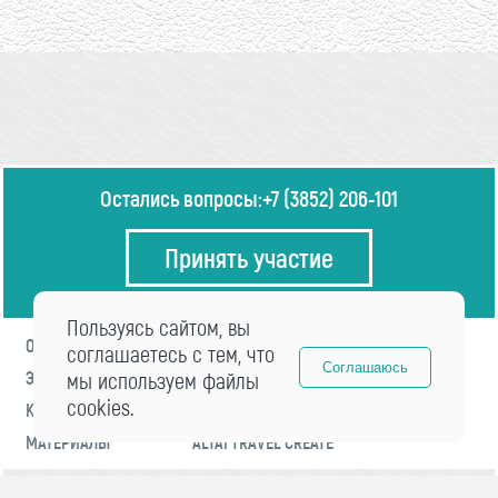
Остались вопросы:
+7 (3852) 206-101
Принять участие
Пользуясь сайтом, вы
О ФОРУМЕ
ПРОГРАММА
соглашаетесь с тем, что
Соглашаюсь
ЭКСПЕРТЫ
мы используем файлы
НОВОСТИ
cookies.
КОНТАКТЫ
РЕГИСТРАЦИЯ
МАТЕРИАЛЫ
ALTAI TRAVEL CREATE
© 2021 «visitaltai» Все права защищены.