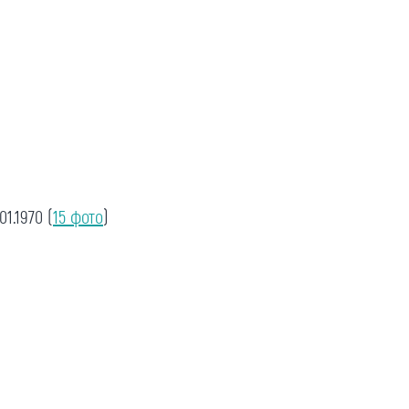
.01.1970
(
15 фото
)