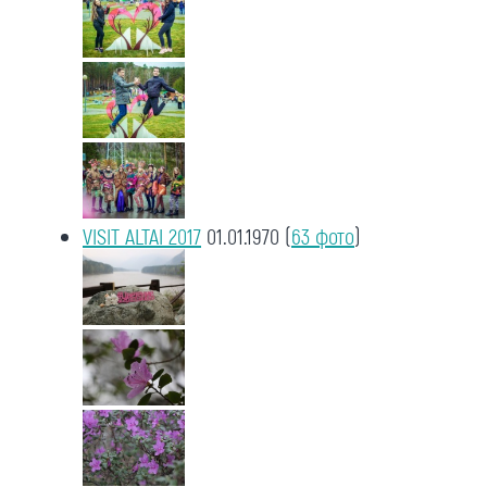
VISIT ALTAI 2017
01.01.1970
(
63 фото
)