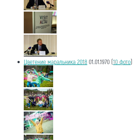
Цветение маральника 2018
01.01.1970
(
10 фото
)