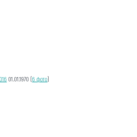
016
01.01.1970
(
6 фото
)