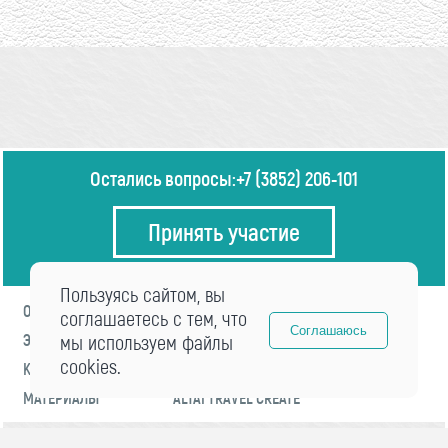
Остались вопросы:
+7 (3852) 206-101
Принять участие
Пользуясь сайтом, вы
О ФОРУМЕ
ПРОГРАММА
соглашаетесь с тем, что
Соглашаюсь
ЭКСПЕРТЫ
мы используем файлы
НОВОСТИ
cookies.
КОНТАКТЫ
РЕГИСТРАЦИЯ
МАТЕРИАЛЫ
ALTAI TRAVEL CREATE
© 2021 «visitaltai» Все права защищены.