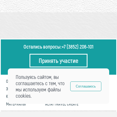
Остались вопросы:
+7 (3852) 206-101
Принять участие
Пользуясь сайтом, вы
О ФОРУМЕ
ПРОГРАММА
соглашаетесь с тем, что
Соглашаюсь
ЭКСПЕРТЫ
мы используем файлы
НОВОСТИ
cookies.
КОНТАКТЫ
РЕГИСТРАЦИЯ
МАТЕРИАЛЫ
ALTAI TRAVEL CREATE
© 2021 «visitaltai» Все права защищены.