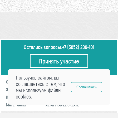
Остались вопросы:
+7 (3852) 206-101
Принять участие
Пользуясь сайтом, вы
О ФОРУМЕ
ПРОГРАММА
соглашаетесь с тем, что
Соглашаюсь
ЭКСПЕРТЫ
мы используем файлы
НОВОСТИ
cookies.
КОНТАКТЫ
РЕГИСТРАЦИЯ
МАТЕРИАЛЫ
ALTAI TRAVEL CREATE
© 2021 «visitaltai» Все права защищены.