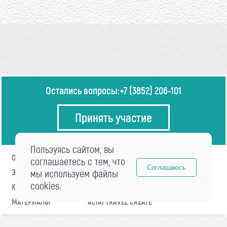
Остались вопросы:
+7 (3852) 206-101
Принять участие
Пользуясь сайтом, вы
О ФОРУМЕ
ПРОГРАММА
соглашаетесь с тем, что
Соглашаюсь
ЭКСПЕРТЫ
мы используем файлы
НОВОСТИ
cookies.
КОНТАКТЫ
РЕГИСТРАЦИЯ
МАТЕРИАЛЫ
ALTAI TRAVEL CREATE
© 2021 «visitaltai» Все права защищены.