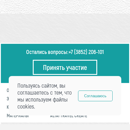
Остались вопросы:
+7 (3852) 206-101
Принять участие
Пользуясь сайтом, вы
О ФОРУМЕ
ПРОГРАММА
соглашаетесь с тем, что
Соглашаюсь
ЭКСПЕРТЫ
мы используем файлы
НОВОСТИ
cookies.
КОНТАКТЫ
РЕГИСТРАЦИЯ
МАТЕРИАЛЫ
ALTAI TRAVEL CREATE
© 2021 «visitaltai» Все права защищены.