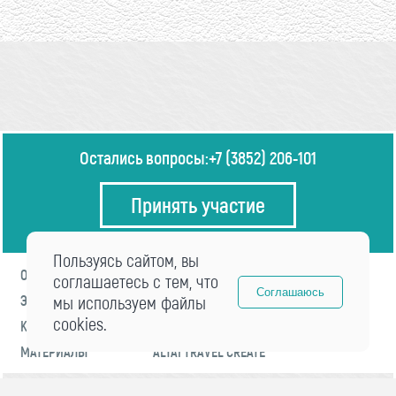
Остались вопросы:
+7 (3852) 206-101
Принять участие
Пользуясь сайтом, вы
О ФОРУМЕ
ПРОГРАММА
соглашаетесь с тем, что
Соглашаюсь
ЭКСПЕРТЫ
мы используем файлы
НОВОСТИ
cookies.
КОНТАКТЫ
РЕГИСТРАЦИЯ
МАТЕРИАЛЫ
ALTAI TRAVEL CREATE
© 2021 «visitaltai» Все права защищены.