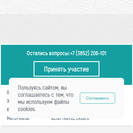
Остались вопросы:
+7 (3852) 206-101
Принять участие
Пользуясь сайтом, вы
О ФОРУМЕ
ПРОГРАММА
соглашаетесь с тем, что
Соглашаюсь
ЭКСПЕРТЫ
мы используем файлы
НОВОСТИ
cookies.
КОНТАКТЫ
РЕГИСТРАЦИЯ
МАТЕРИАЛЫ
ALTAI TRAVEL CREATE
© 2021 «visitaltai» Все права защищены.