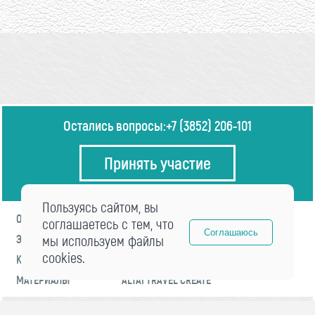
Остались вопросы:
+7 (3852) 206-101
Принять участие
Пользуясь сайтом, вы
О ФОРУМЕ
ПРОГРАММА
соглашаетесь с тем, что
Соглашаюсь
ЭКСПЕРТЫ
мы используем файлы
НОВОСТИ
cookies.
КОНТАКТЫ
РЕГИСТРАЦИЯ
МАТЕРИАЛЫ
ALTAI TRAVEL CREATE
© 2021 «visitaltai» Все права защищены.