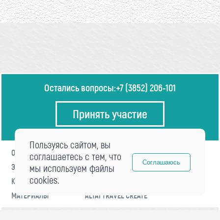
Остались вопросы:
+7 (3852) 206-101
Принять участие
Пользуясь сайтом, вы
О ФОРУМЕ
ПРОГРАММА
соглашаетесь с тем, что
Соглашаюсь
ЭКСПЕРТЫ
мы используем файлы
НОВОСТИ
cookies.
КОНТАКТЫ
РЕГИСТРАЦИЯ
МАТЕРИАЛЫ
ALTAI TRAVEL CREATE
© 2021 «visitaltai» Все права защищены.