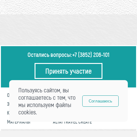
Остались вопросы:
+7 (3852) 206-101
Принять участие
Пользуясь сайтом, вы
О ФОРУМЕ
ПРОГРАММА
соглашаетесь с тем, что
Соглашаюсь
ЭКСПЕРТЫ
мы используем файлы
НОВОСТИ
cookies.
КОНТАКТЫ
РЕГИСТРАЦИЯ
МАТЕРИАЛЫ
ALTAI TRAVEL CREATE
© 2021 «visitaltai» Все права защищены.