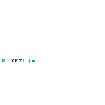
016
01.01.1970
(
6 фото
)