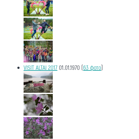
VISIT ALTAI 2017
01.01.1970
(
63 фото
)