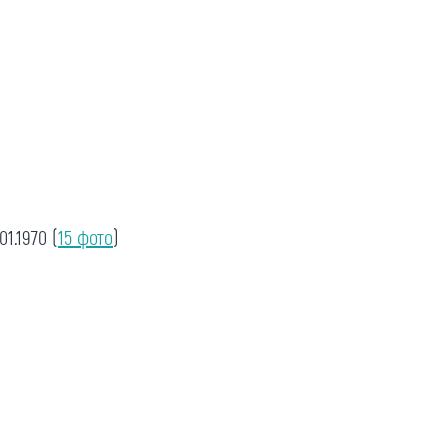
.01.1970
(
15 фото
)