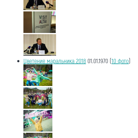
Цветение маральника 2018
01.01.1970
(
10 фото
)