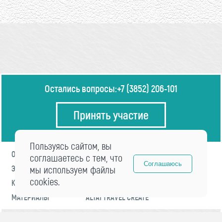
Остались вопросы:
+7 (3852) 206-101
Принять участие
Пользуясь сайтом, вы
О ФОРУМЕ
ПРОГРАММА
соглашаетесь с тем, что
Соглашаюсь
ЭКСПЕРТЫ
мы используем файлы
НОВОСТИ
cookies.
КОНТАКТЫ
РЕГИСТРАЦИЯ
МАТЕРИАЛЫ
ALTAI TRAVEL CREATE
© 2021 «visitaltai» Все права защищены.