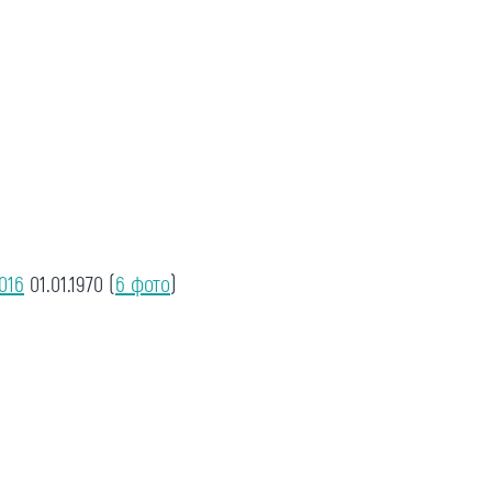
016
01.01.1970
(
6 фото
)