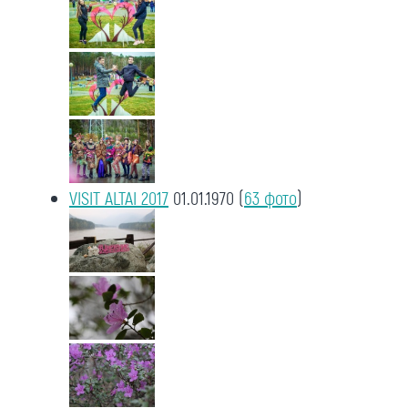
VISIT ALTAI 2017
01.01.1970
(
63 фото
)