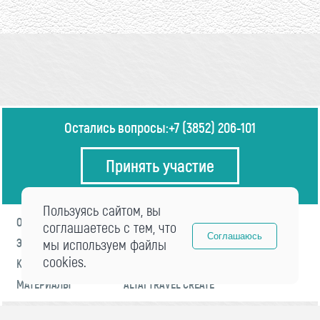
Остались вопросы:
+7 (3852) 206-101
Принять участие
Пользуясь сайтом, вы
О ФОРУМЕ
ПРОГРАММА
соглашаетесь с тем, что
Соглашаюсь
ЭКСПЕРТЫ
мы используем файлы
НОВОСТИ
cookies.
КОНТАКТЫ
РЕГИСТРАЦИЯ
МАТЕРИАЛЫ
ALTAI TRAVEL CREATE
© 2021 «visitaltai» Все права защищены.