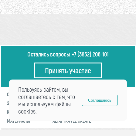
Остались вопросы:
+7 (3852) 206-101
Принять участие
Пользуясь сайтом, вы
О ФОРУМЕ
ПРОГРАММА
соглашаетесь с тем, что
Соглашаюсь
ЭКСПЕРТЫ
мы используем файлы
НОВОСТИ
cookies.
КОНТАКТЫ
РЕГИСТРАЦИЯ
МАТЕРИАЛЫ
ALTAI TRAVEL CREATE
© 2021 «visitaltai» Все права защищены.