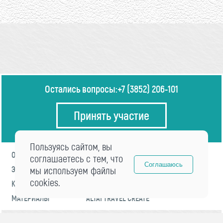
Остались вопросы:
+7 (3852) 206-101
Принять участие
Пользуясь сайтом, вы
О ФОРУМЕ
ПРОГРАММА
соглашаетесь с тем, что
Соглашаюсь
ЭКСПЕРТЫ
мы используем файлы
НОВОСТИ
cookies.
КОНТАКТЫ
РЕГИСТРАЦИЯ
МАТЕРИАЛЫ
ALTAI TRAVEL CREATE
© 2021 «visitaltai» Все права защищены.