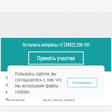
Остались вопросы:
+7 (3852) 206-101
Принять участие
Пользуясь сайтом, вы
О ФОРУМЕ
ПРОГРАММА
соглашаетесь с тем, что
Соглашаюсь
ЭКСПЕРТЫ
мы используем файлы
НОВОСТИ
cookies.
КОНТАКТЫ
РЕГИСТРАЦИЯ
МАТЕРИАЛЫ
ALTAI TRAVEL CREATE
© 2021 «visitaltai» Все права защищены.