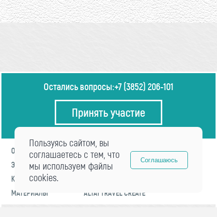
Остались вопросы:
+7 (3852) 206-101
Принять участие
Пользуясь сайтом, вы
О ФОРУМЕ
ПРОГРАММА
соглашаетесь с тем, что
Соглашаюсь
ЭКСПЕРТЫ
мы используем файлы
НОВОСТИ
cookies.
КОНТАКТЫ
РЕГИСТРАЦИЯ
МАТЕРИАЛЫ
ALTAI TRAVEL CREATE
© 2021 «visitaltai» Все права защищены.