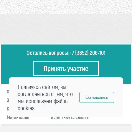
Остались вопросы:
+7 (3852) 206-101
Принять участие
Пользуясь сайтом, вы
О ФОРУМЕ
ПРОГРАММА
соглашаетесь с тем, что
Соглашаюсь
ЭКСПЕРТЫ
мы используем файлы
НОВОСТИ
cookies.
КОНТАКТЫ
РЕГИСТРАЦИЯ
МАТЕРИАЛЫ
ALTAI TRAVEL CREATE
© 2021 «visitaltai» Все права защищены.