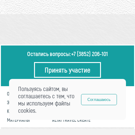
Остались вопросы:
+7 (3852) 206-101
Принять участие
Пользуясь сайтом, вы
О ФОРУМЕ
ПРОГРАММА
соглашаетесь с тем, что
Соглашаюсь
ЭКСПЕРТЫ
мы используем файлы
НОВОСТИ
cookies.
КОНТАКТЫ
РЕГИСТРАЦИЯ
МАТЕРИАЛЫ
ALTAI TRAVEL CREATE
© 2021 «visitaltai» Все права защищены.