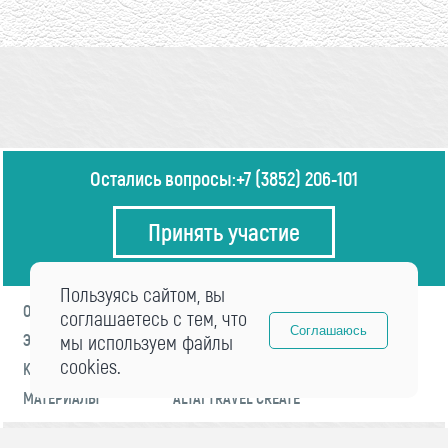
Остались вопросы:
+7 (3852) 206-101
Принять участие
Пользуясь сайтом, вы
О ФОРУМЕ
ПРОГРАММА
соглашаетесь с тем, что
Соглашаюсь
ЭКСПЕРТЫ
мы используем файлы
НОВОСТИ
cookies.
КОНТАКТЫ
РЕГИСТРАЦИЯ
МАТЕРИАЛЫ
ALTAI TRAVEL CREATE
© 2021 «visitaltai» Все права защищены.