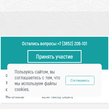
Остались вопросы:
+7 (3852) 206-101
Принять участие
Пользуясь сайтом, вы
О ФОРУМЕ
ПРОГРАММА
соглашаетесь с тем, что
Соглашаюсь
ЭКСПЕРТЫ
мы используем файлы
НОВОСТИ
cookies.
КОНТАКТЫ
РЕГИСТРАЦИЯ
МАТЕРИАЛЫ
ALTAI TRAVEL CREATE
© 2021 «visitaltai» Все права защищены.