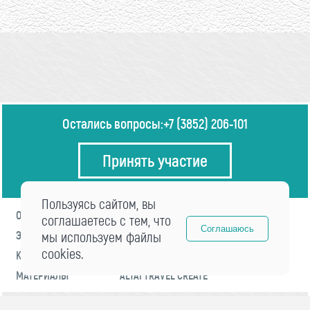
Остались вопросы:
+7 (3852) 206-101
Принять участие
Пользуясь сайтом, вы
О ФОРУМЕ
ПРОГРАММА
соглашаетесь с тем, что
Соглашаюсь
ЭКСПЕРТЫ
мы используем файлы
НОВОСТИ
cookies.
КОНТАКТЫ
РЕГИСТРАЦИЯ
МАТЕРИАЛЫ
ALTAI TRAVEL CREATE
© 2021 «visitaltai» Все права защищены.