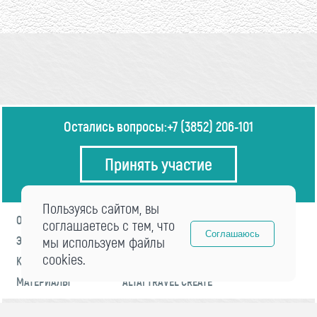
Остались вопросы:
+7 (3852) 206-101
Принять участие
Пользуясь сайтом, вы
О ФОРУМЕ
ПРОГРАММА
соглашаетесь с тем, что
Соглашаюсь
ЭКСПЕРТЫ
мы используем файлы
НОВОСТИ
cookies.
КОНТАКТЫ
РЕГИСТРАЦИЯ
МАТЕРИАЛЫ
ALTAI TRAVEL CREATE
© 2021 «visitaltai» Все права защищены.