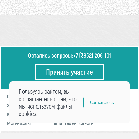
Остались вопросы:
+7 (3852) 206-101
Принять участие
Пользуясь сайтом, вы
О ФОРУМЕ
ПРОГРАММА
соглашаетесь с тем, что
Соглашаюсь
ЭКСПЕРТЫ
мы используем файлы
НОВОСТИ
cookies.
КОНТАКТЫ
РЕГИСТРАЦИЯ
МАТЕРИАЛЫ
ALTAI TRAVEL CREATE
© 2021 «visitaltai» Все права защищены.