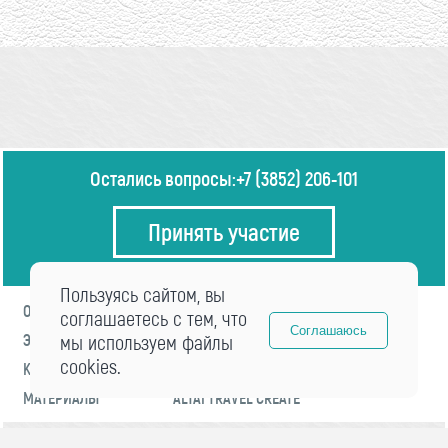
Остались вопросы:
+7 (3852) 206-101
Принять участие
Пользуясь сайтом, вы
О ФОРУМЕ
ПРОГРАММА
соглашаетесь с тем, что
Соглашаюсь
ЭКСПЕРТЫ
мы используем файлы
НОВОСТИ
cookies.
КОНТАКТЫ
РЕГИСТРАЦИЯ
МАТЕРИАЛЫ
ALTAI TRAVEL CREATE
© 2021 «visitaltai» Все права защищены.