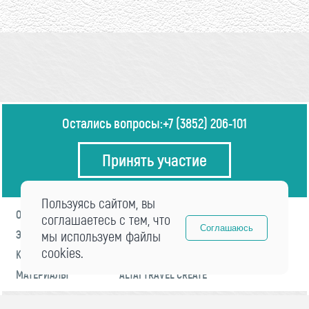
Остались вопросы:
+7 (3852) 206-101
Принять участие
Пользуясь сайтом, вы
О ФОРУМЕ
ПРОГРАММА
соглашаетесь с тем, что
Соглашаюсь
ЭКСПЕРТЫ
мы используем файлы
НОВОСТИ
cookies.
КОНТАКТЫ
РЕГИСТРАЦИЯ
МАТЕРИАЛЫ
ALTAI TRAVEL CREATE
© 2021 «visitaltai» Все права защищены.