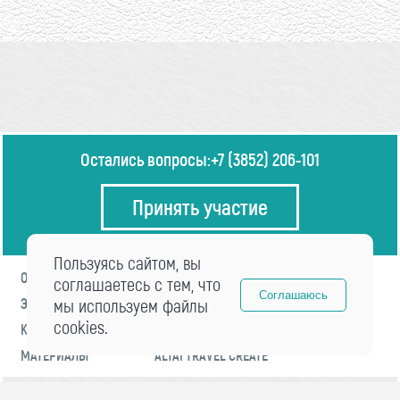
Остались вопросы:
+7 (3852) 206-101
Принять участие
Пользуясь сайтом, вы
О ФОРУМЕ
ПРОГРАММА
соглашаетесь с тем, что
Соглашаюсь
ЭКСПЕРТЫ
мы используем файлы
НОВОСТИ
cookies.
КОНТАКТЫ
РЕГИСТРАЦИЯ
МАТЕРИАЛЫ
ALTAI TRAVEL CREATE
© 2021 «visitaltai» Все права защищены.