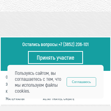
Остались вопросы:
+7 (3852) 206-101
Принять участие
Пользуясь сайтом, вы
О ФОРУМЕ
ПРОГРАММА
соглашаетесь с тем, что
Соглашаюсь
ЭКСПЕРТЫ
мы используем файлы
НОВОСТИ
cookies.
КОНТАКТЫ
РЕГИСТРАЦИЯ
МАТЕРИАЛЫ
ALTAI TRAVEL CREATE
© 2021 «visitaltai» Все права защищены.