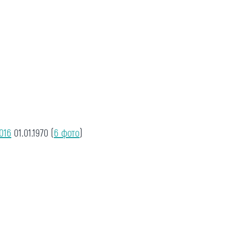
016
01.01.1970
(
6 фото
)