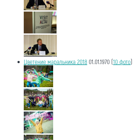
Цветение маральника 2018
01.01.1970
(
10 фото
)