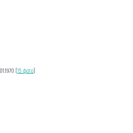
.01.1970
(
15 фото
)