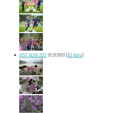
VISIT ALTAI 2017
01.01.1970
(
63 фото
)