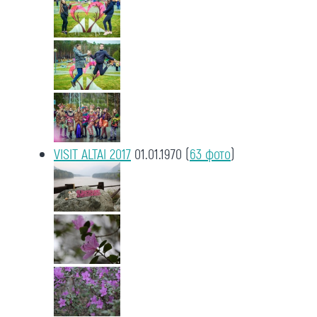
VISIT ALTAI 2017
01.01.1970
(
63 фото
)