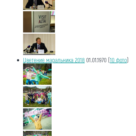
Цветение маральника 2018
01.01.1970
(
10 фото
)