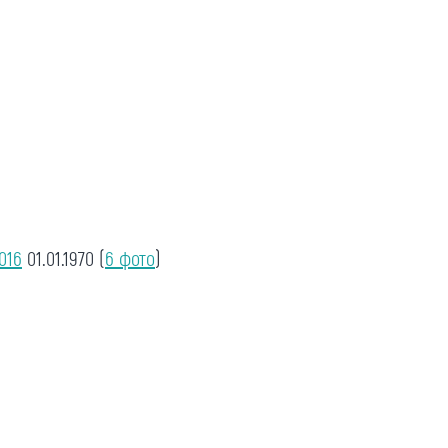
016
01.01.1970
(
6 фото
)