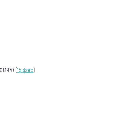
.01.1970
(
15 фото
)