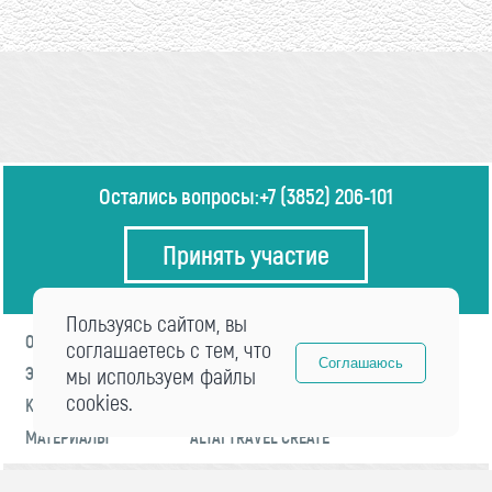
Остались вопросы:
+7 (3852) 206-101
Принять участие
Пользуясь сайтом, вы
О ФОРУМЕ
ПРОГРАММА
соглашаетесь с тем, что
Соглашаюсь
ЭКСПЕРТЫ
мы используем файлы
НОВОСТИ
cookies.
КОНТАКТЫ
РЕГИСТРАЦИЯ
МАТЕРИАЛЫ
ALTAI TRAVEL CREATE
© 2021 «visitaltai» Все права защищены.