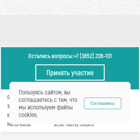
Остались вопросы:
+7 (3852) 206-101
Принять участие
Пользуясь сайтом, вы
О ФОРУМЕ
ПРОГРАММА
соглашаетесь с тем, что
Соглашаюсь
ЭКСПЕРТЫ
мы используем файлы
НОВОСТИ
cookies.
КОНТАКТЫ
РЕГИСТРАЦИЯ
МАТЕРИАЛЫ
ALTAI TRAVEL CREATE
© 2021 «visitaltai» Все права защищены.