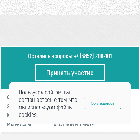
Остались вопросы:
+7 (3852) 206-101
Принять участие
Пользуясь сайтом, вы
О ФОРУМЕ
ПРОГРАММА
соглашаетесь с тем, что
Соглашаюсь
ЭКСПЕРТЫ
мы используем файлы
НОВОСТИ
cookies.
КОНТАКТЫ
РЕГИСТРАЦИЯ
МАТЕРИАЛЫ
ALTAI TRAVEL CREATE
© 2021 «visitaltai» Все права защищены.