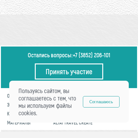
Остались вопросы:
+7 (3852) 206-101
Принять участие
Пользуясь сайтом, вы
О ФОРУМЕ
ПРОГРАММА
соглашаетесь с тем, что
Соглашаюсь
ЭКСПЕРТЫ
мы используем файлы
НОВОСТИ
cookies.
КОНТАКТЫ
РЕГИСТРАЦИЯ
МАТЕРИАЛЫ
ALTAI TRAVEL CREATE
© 2021 «visitaltai» Все права защищены.