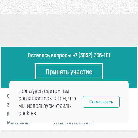
Остались вопросы:
+7 (3852) 206-101
Принять участие
Пользуясь сайтом, вы
О ФОРУМЕ
ПРОГРАММА
соглашаетесь с тем, что
Соглашаюсь
ЭКСПЕРТЫ
мы используем файлы
НОВОСТИ
cookies.
КОНТАКТЫ
РЕГИСТРАЦИЯ
МАТЕРИАЛЫ
ALTAI TRAVEL CREATE
© 2021 «visitaltai» Все права защищены.