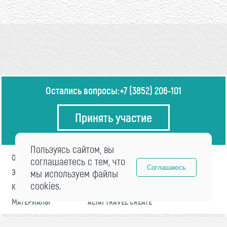
Остались вопросы:
+7 (3852) 206-101
Принять участие
Пользуясь сайтом, вы
О ФОРУМЕ
ПРОГРАММА
соглашаетесь с тем, что
Соглашаюсь
ЭКСПЕРТЫ
мы используем файлы
НОВОСТИ
cookies.
КОНТАКТЫ
РЕГИСТРАЦИЯ
МАТЕРИАЛЫ
ALTAI TRAVEL CREATE
© 2021 «visitaltai» Все права защищены.