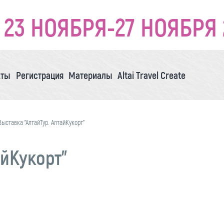
23 НОЯБРЯ-27 НОЯБРЯ 
кты
Регистрация
Материалы
Altai Travel Create
Выставка "АлтайТур. АлтайКукорт"
айКукорт"