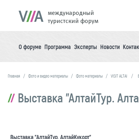
международный
туристский форум
О форуме
Программа
Эксперты
Новости
Конта
Главная
Фото и видео материалы
Фото материалы
VISIT ALTAI
Выставка "АлтайТур. Алт
Выставка "АлтайТур. АлтайКукорт"