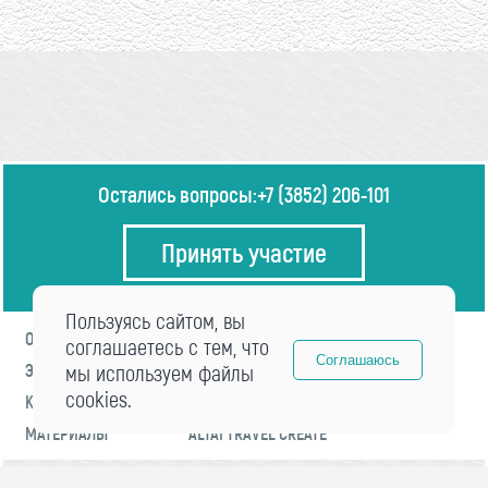
Остались вопросы:
+7 (3852) 206-101
Принять участие
Пользуясь сайтом, вы
О ФОРУМЕ
ПРОГРАММА
соглашаетесь с тем, что
Соглашаюсь
ЭКСПЕРТЫ
мы используем файлы
НОВОСТИ
cookies.
КОНТАКТЫ
РЕГИСТРАЦИЯ
МАТЕРИАЛЫ
ALTAI TRAVEL CREATE
© 2021 «visitaltai» Все права защищены.