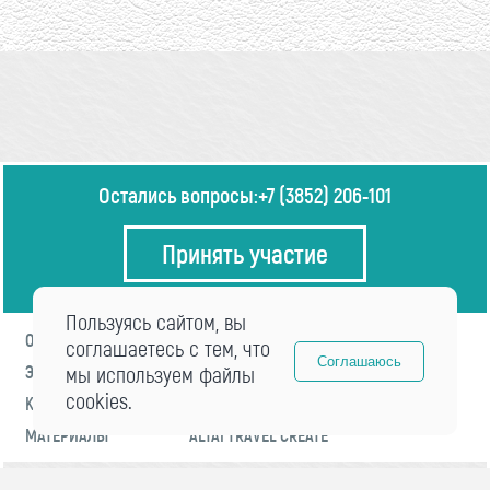
Остались вопросы:
+7 (3852) 206-101
Принять участие
Пользуясь сайтом, вы
О ФОРУМЕ
ПРОГРАММА
соглашаетесь с тем, что
Соглашаюсь
ЭКСПЕРТЫ
мы используем файлы
НОВОСТИ
cookies.
КОНТАКТЫ
РЕГИСТРАЦИЯ
МАТЕРИАЛЫ
ALTAI TRAVEL CREATE
© 2021 «visitaltai» Все права защищены.